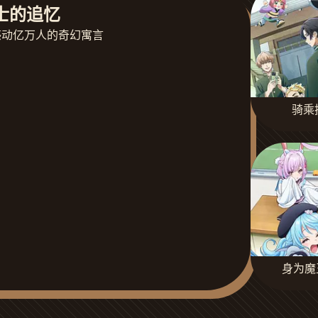
士的追忆
感动亿万人的奇幻寓言
骑乘
身为魔