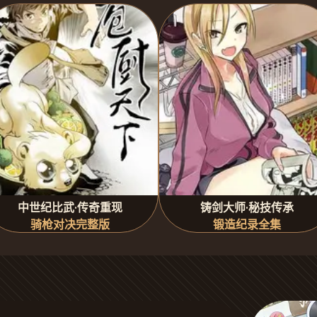
中世纪比武·传奇重现
铸剑大师·秘技传承
骑枪对决完整版
锻造纪录全集