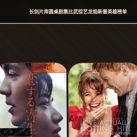
长剑片库
圆桌剧集
比武综艺
龙焰新番
英雄榜单