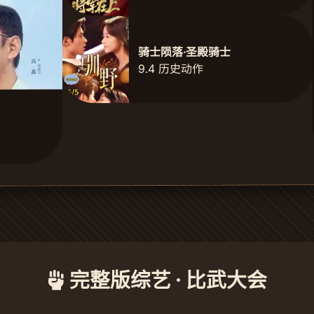
骑士陨落·圣殿骑士
9.4 历史动作
完整版综艺 · 比武大会