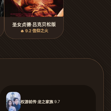
圣女贞德·吕克贝松版
🔥 9.2 信仰之火
9.7
权游前传·龙之家族