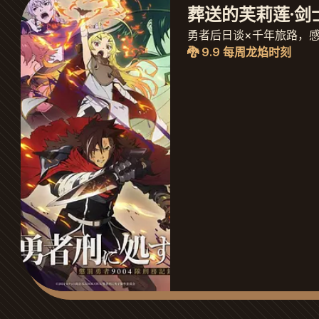
葬送的芙莉莲·剑
勇者后日谈×千年旅路，
🐉 9.9 每周龙焰时刻