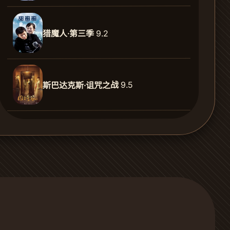
9.2
猎魔人·第三季
9.5
斯巴达克斯·诅咒之战