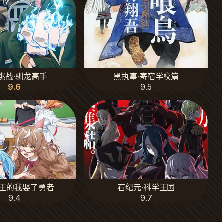
挑战·驯龙高手
黑执事·寄宿学校篇
9.6
9.5
王的我娶了勇者
石纪元·科学王国
9.4
9.7