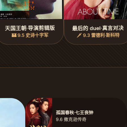
最后的 duel·真言对决
天国王朝·导演剪辑版
🗡️ 9.3 雷德利·斯科特
🏰 9.5 史诗十字军
孤国春秋·七王丧钟
9.6 撒克逊传奇